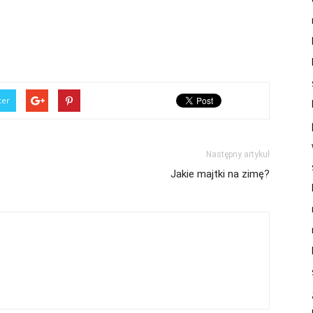
ter
Następny artykuł
Jakie majtki na zimę?