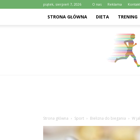
piątek, sierpień 7, 2026
O nas
Reklama
Kontak
STRONA GŁÓWNA
DIETA
TRENING
Strona główna
Sport
Bielizna do biegania
W ja