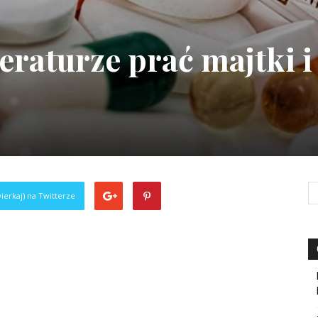
eraturze prać majtki i
ierkaj) na Twitterze