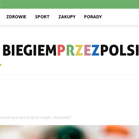
t
ZDROWIE
SPORT
ZAKUPY
PORADY
Biegiemprzezpolske.pl
kiej temperaturze prać majtki i skarpetki?