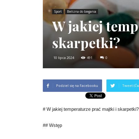
Sport
Bielizna do biegania
W jakiej temp
skarpetki?
10 lipca 2024
491
0
Podziel się na Facebooku
Tweet (Ćw
# W jakiej temperaturze prać majtki i skarpetki?
## Wstęp