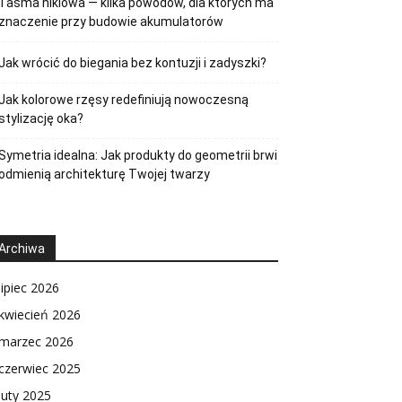
Taśma niklowa — kilka powodów, dla których ma
znaczenie przy budowie akumulatorów
Jak wrócić do biegania bez kontuzji i zadyszki?
Jak kolorowe rzęsy redefiniują nowoczesną
stylizację oka?
Symetria idealna: Jak produkty do geometrii brwi
odmienią architekturę Twojej twarzy
Archiwa
lipiec 2026
kwiecień 2026
marzec 2026
czerwiec 2025
luty 2025