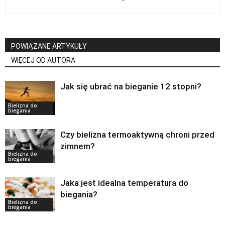
POWIĄZANE ARTYKUŁY
WIĘCEJ OD AUTORA
Jak się ubrać na bieganie 12 stopni?
Bielizna do
biegania
Czy bielizna termoaktywną chroni przed
zimnem?
Bielizna do
biegania
Jaka jest idealna temperatura do
biegania?
Bielizna do
biegania