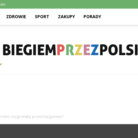
takt
ZDROWIE
SPORT
ZAKUPY
PORADY
Biegiemprzezpolske.pl
 zrobić rozgrzewkę przed bieganiem?