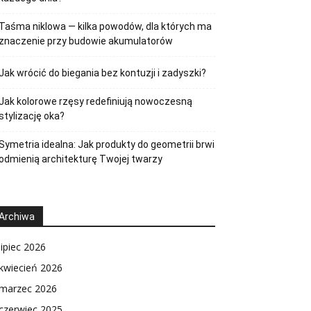
Taśma niklowa — kilka powodów, dla których ma
znaczenie przy budowie akumulatorów
Jak wrócić do biegania bez kontuzji i zadyszki?
Jak kolorowe rzęsy redefiniują nowoczesną
stylizację oka?
Symetria idealna: Jak produkty do geometrii brwi
odmienią architekturę Twojej twarzy
Archiwa
lipiec 2026
kwiecień 2026
marzec 2026
czerwiec 2025