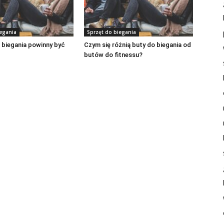
iegania
Sprzęt do biegania
 biegania powinny być
Czym się różnią buty do biegania od
butów do fitnessu?