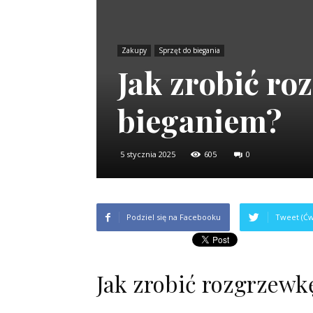
Zakupy
Sprzęt do biegania
Jak zrobić ro
bieganiem?
5 stycznia 2025
605
0
Podziel się na Facebooku
Tweet (Ćw
Jak zrobić rozgrzewk