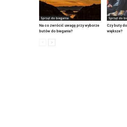
Sprzęt do biegania
Sprzęt do b
Na co zwrócić uwagę przy wyborze
Czy buty do
butów do biegania?
większe?