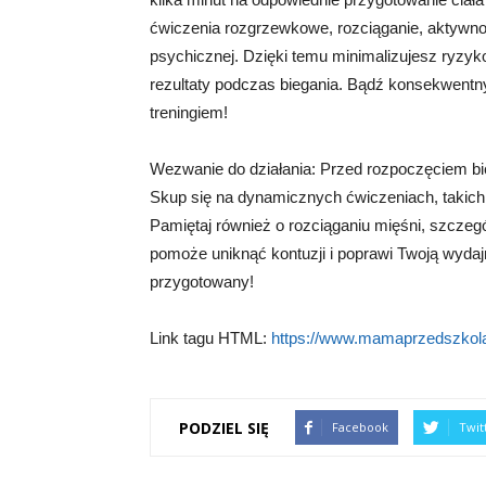
ćwiczenia rozgrzewkowe, rozciąganie, aktywnoś
psychicznej. Dzięki temu minimalizujesz ryzyk
rezultaty podczas biegania. Bądź konsekwentn
treningiem!
Wezwanie do działania: Przed rozpoczęciem bi
Skup się na dynamicznych ćwiczeniach, takich j
Pamiętaj również o rozciąganiu mięśni, szczegó
pomoże uniknąć kontuzji i poprawi Twoją wydajn
przygotowany!
Link tagu HTML:
https://www.mamaprzedszkola
PODZIEL SIĘ
Facebook
Twit