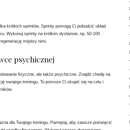
lka krótkich sprintów. Sprinty pomogą Ci pobudzić układ
u. Wykonuj sprinty na krótkim dystansie, np. 50-100
 regenerację między nimi.
ewce psychicznej
otowanie fizyczne, ale także psychiczne. Znajdź chwilę na
ję swojego treningu. To pomoże Ci skupić się na celu i
yników.
żna dla Twojego treningu. Pamiętaj, aby zawsze poświęcić
a do wysiłku fizycznego. Wykonuj spacer, dynamiczne