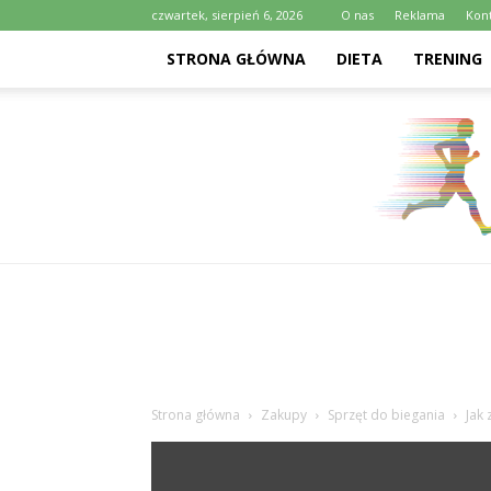
czwartek, sierpień 6, 2026
O nas
Reklama
Kon
STRONA GŁÓWNA
DIETA
TRENING
Strona główna
Zakupy
Sprzęt do biegania
Jak