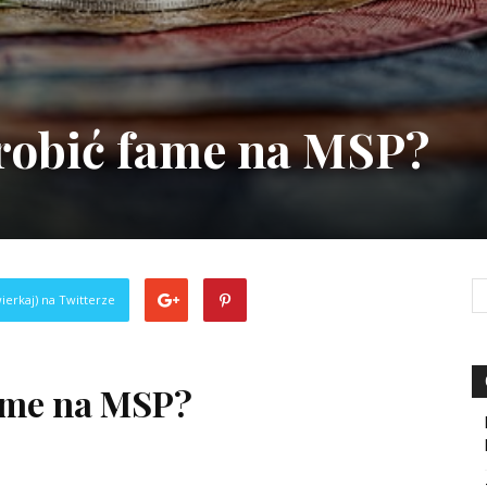
arobić fame na MSP?
ierkaj) na Twitterze
fame na MSP?