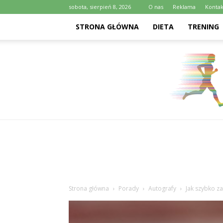
sobota, sierpień 8, 2026
O nas
Reklama
Kontak
STRONA GŁÓWNA
DIETA
TRENING
Strona główna
Porady
Autografy
Jak szybko z