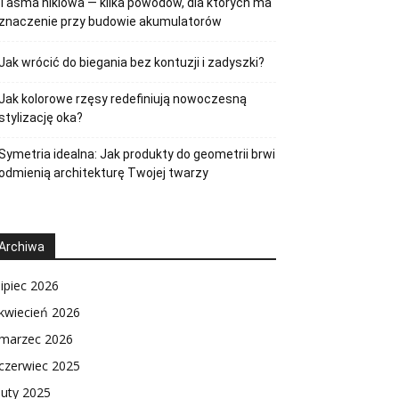
Taśma niklowa — kilka powodów, dla których ma
znaczenie przy budowie akumulatorów
Jak wrócić do biegania bez kontuzji i zadyszki?
Jak kolorowe rzęsy redefiniują nowoczesną
stylizację oka?
Symetria idealna: Jak produkty do geometrii brwi
odmienią architekturę Twojej twarzy
Archiwa
lipiec 2026
kwiecień 2026
marzec 2026
czerwiec 2025
luty 2025