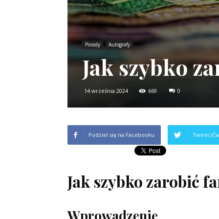
Porady
Autografy
Jak szybko z
14 września 2024
669
0
Podziel się na Facebooku
Tweet (Ćw
Jak szybko zarobić 
Wprowadzenie