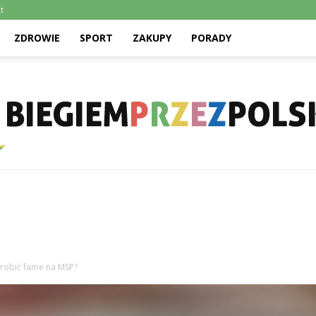
t
ZDROWIE
SPORT
ZAKUPY
PORADY
Biegiemprzezpolske.pl
arobić fame na MSP?