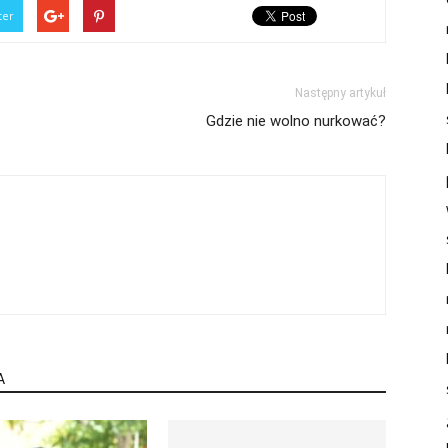
ter
Następny artykuł
Gdzie nie wolno nurkować?
A