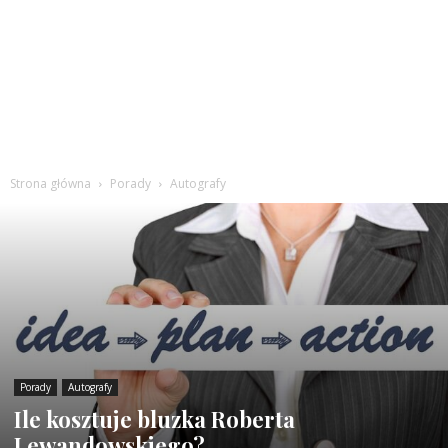
Strona główna
Porady
Autografy
Porady
Autografy
Ile kosztuje bluzka Roberta
Lewandowskiego?