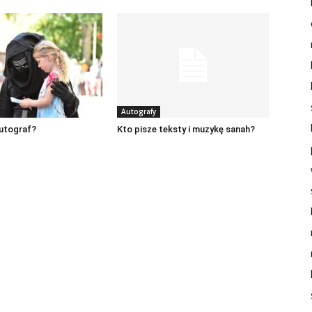
Autografy
autograf?
Kto pisze teksty i muzykę sanah?