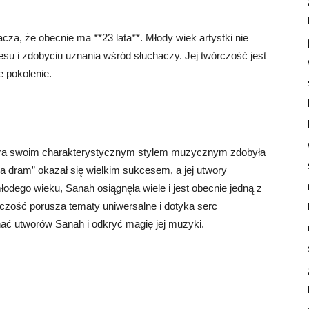
cza, że obecnie ma **23 lata**. Młody wiek artystki nie
esu i zdobyciu uznania wśród słuchaczy. Jej twórczość jest
e pokolenie.
tóra swoim charakterystycznym stylem muzycznym zdobyła
a dram” okazał się wielkim sukcesem, a jej utwory
łodego wieku, Sanah osiągnęła wiele i jest obecnie jedną z
rczość porusza tematy uniwersalne i dotyka serc
hać utworów Sanah i odkryć magię jej muzyki.