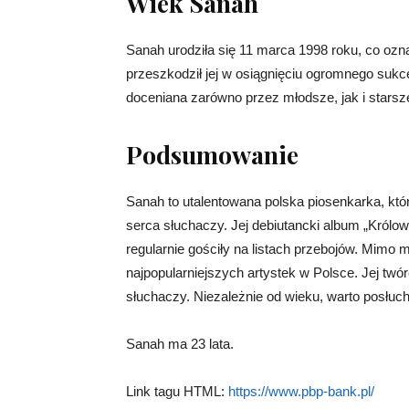
Wiek Sanah
Sanah urodziła się 11 marca 1998 roku, co ozna
przeszkodził jej w osiągnięciu ogromnego sukc
doceniana zarówno przez młodsze, jak i starsz
Podsumowanie
Sanah to utalentowana polska piosenkarka, k
serca słuchaczy. Jej debiutancki album „Królow
regularnie gościły na listach przebojów. Mimo m
najpopularniejszych artystek w Polsce. Jej twó
słuchaczy. Niezależnie od wieku, warto posłuc
Sanah ma 23 lata.
Link tagu HTML:
https://www.pbp-bank.pl/