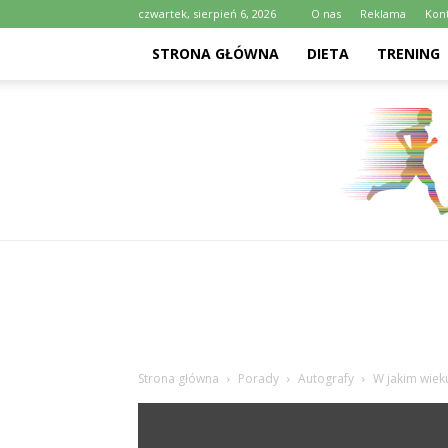
czwartek, sierpień 6, 2026
O nas
Reklama
Kon
STRONA GŁÓWNA
DIETA
TRENING
Strona główna
Porady
Autografy
W jakim wieku