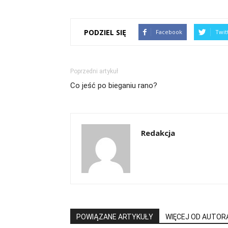
PODZIEL SIĘ
Facebook
Twit
Poprzedni artykuł
Co jeść po bieganiu rano?
Redakcja
POWIĄZANE ARTYKUŁY
WIĘCEJ OD AUTOR