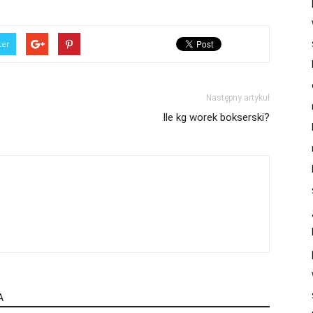
ter
Następny artykuł
Ile kg worek bokserski?
A