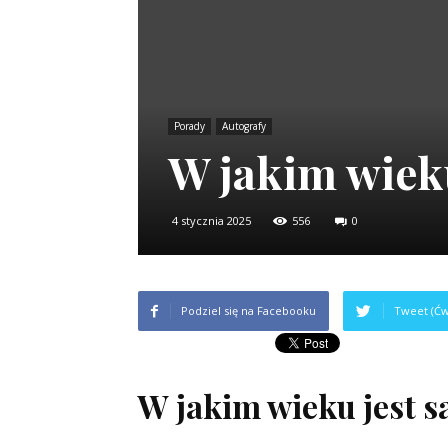
Porady
Autografy
W jakim wieku
4 stycznia 2025
556
0
Podziel się na Facebooku
Tweet (Ćw
W jakim wieku jest 