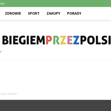
takt
ZDROWIE
SPORT
ZAKUPY
PORADY
Biegiemprzezpolske.pl
 jest sanah?