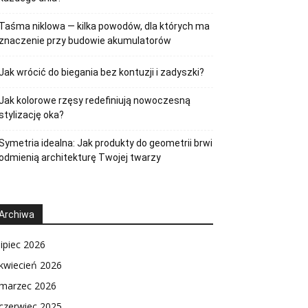
Taśma niklowa — kilka powodów, dla których ma
znaczenie przy budowie akumulatorów
Jak wrócić do biegania bez kontuzji i zadyszki?
Jak kolorowe rzęsy redefiniują nowoczesną
stylizację oka?
Symetria idealna: Jak produkty do geometrii brwi
odmienią architekturę Twojej twarzy
Archiwa
lipiec 2026
kwiecień 2026
marzec 2026
czerwiec 2025