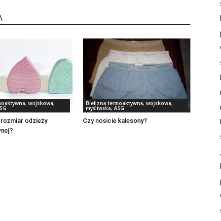
A
rmoaktywna, wojskowa,
Bielizna termoaktywna, wojskowa,
ASG
myśliwska, ASG
rozmiar odzieży
Czy nosicie kalesony?
nej?