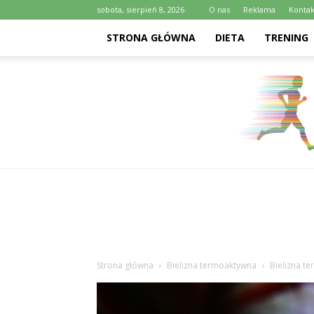
sobota, sierpień 8, 2026
O nas
Reklama
Kontak
STRONA GŁÓWNA
DIETA
TRENING
Strona główna
Bielizna termoaktywna
Bielizna t