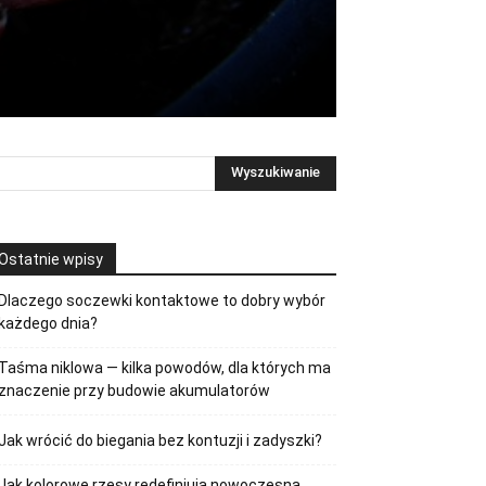
Ostatnie wpisy
Dlaczego soczewki kontaktowe to dobry wybór
każdego dnia?
Taśma niklowa — kilka powodów, dla których ma
znaczenie przy budowie akumulatorów
Jak wrócić do biegania bez kontuzji i zadyszki?
Jak kolorowe rzęsy redefiniują nowoczesną