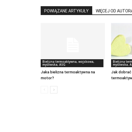
POWIĄZANE ARTYKUŁY
WIĘCEJ OD AUTOR
Bielizna termoaktywna, wojskowa,
Bielizna te
myśliwska, ASG
myśliwska, 
Jaka bielizna termoaktywna na
Jak dobrać 
motor?
termoaktyw