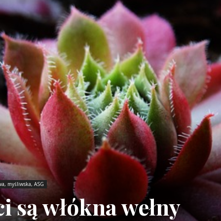
wa, myśliwska, ASG
ci są włókna wełny