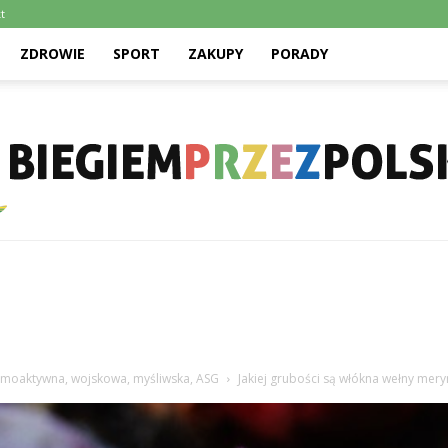
t
ZDROWIE
SPORT
ZAKUPY
PORADY
Biegiemprzezpolske.pl
ermoaktywna, wojskowa, myśliwska, ASG
Jakiej grubości są włókna wełny mer