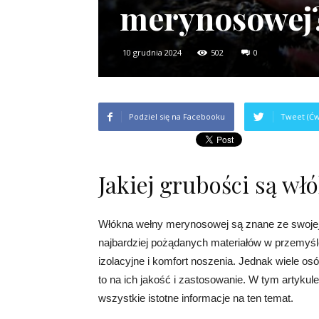
merynosowej
10 grudnia 2024
502
0
Podziel się na Facebooku
Tweet (Ćw
Jakiej grubości są w
Włókna wełny merynosowej są znane ze swojej 
najbardziej pożądanych materiałów w przemyśl
izolacyjne i komfort noszenia. Jednak wiele osó
to na ich jakość i zastosowanie. W tym artykul
wszystkie istotne informacje na ten temat.