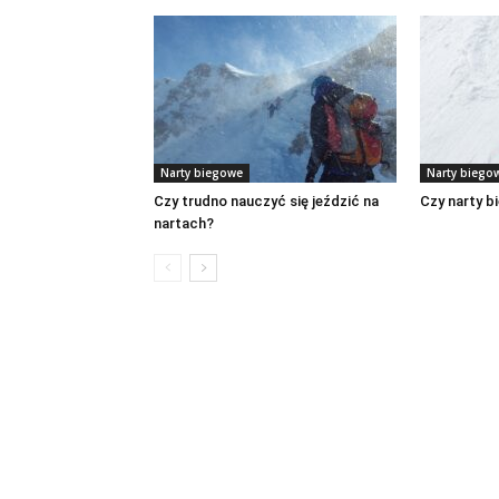
Narty biegowe
Narty biego
Czy trudno nauczyć się jeździć na
Czy narty b
nartach?