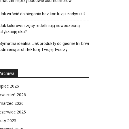
znaczenie przy budowie akumulatorów
Jak wrócić do biegania bez kontuzji i zadyszki?
Jak kolorowe rzęsy redefiniują nowoczesną
stylizację oka?
Symetria idealna: Jak produkty do geometrii brwi
odmienią architekturę Twojej twarzy
Archiwa
lipiec 2026
kwiecień 2026
marzec 2026
czerwiec 2025
luty 2025