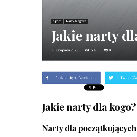
Sport
Narty biegowe
Jakie narty d
8 listopada 2023
538
0
Podziel się na Facebooku
Tweet (Ćw
Jakie narty dla kogo?
Narty dla początkujących