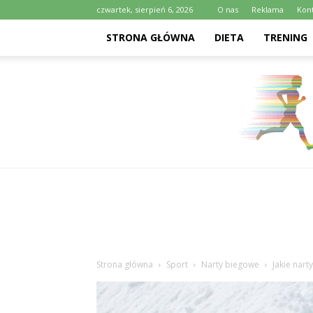
czwartek, sierpień 6, 2026
O nas
Reklama
Kon
STRONA GŁÓWNA
DIETA
TRENING
Strona główna
Sport
Narty biegowe
Jakie nart