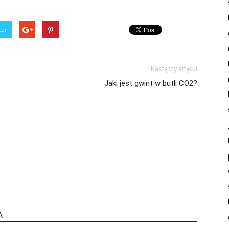
ter
Następny artykuł
Jaki jest gwint w butli CO2?
A