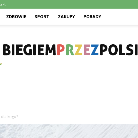
takt
ZDROWIE
SPORT
ZAKUPY
PORADY
Biegiemprzezpolske.pl
y dla kogo?