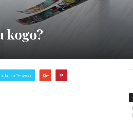
la kogo?
ierkaj) na Twitterze