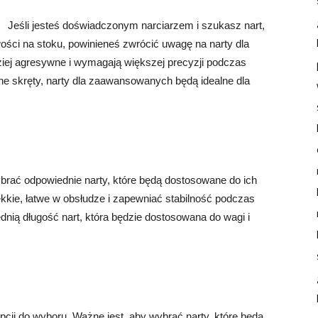
Jeśli jesteś doświadczonym narciarzem i szukasz nart,
ści na stoku, powinieneś zwrócić uwagę na narty dla
iej agresywne i wymagają większej precyzji podczas
wne skręty, narty dla zaawansowanych będą idealne dla
brać odpowiednie narty, które będą dostosowane do ich
lekkie, łatwe w obsłudze i zapewniać stabilność podczas
dnią długość nart, która będzie dostosowana do wagi i
opcji do wyboru. Ważne jest, aby wybrać narty, które będą