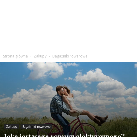
Strona główna
Zakupy
Bagażniki rowerowe
Zakupy
Bagażniki rowerowe
Jaka jest waga roweru elektrycznego?