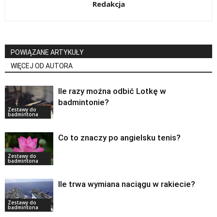
Redakcja
POWIĄZANE ARTYKUŁY
WIĘCEJ OD AUTORA
Ile razy można odbić Lotkę w
badmintonie?
Zestawy do
badmintona
Co to znaczy po angielsku tenis?
Zestawy do
badmintona
Ile trwa wymiana naciągu w rakiecie?
Zestawy do
badmintona