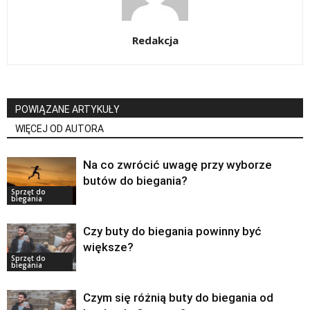
Redakcja
POWIĄZANE ARTYKUŁY
WIĘCEJ OD AUTORA
Na co zwrócić uwagę przy wyborze
butów do biegania?
Sprzęt do
biegania
Czy buty do biegania powinny być
większe?
Sprzęt do
biegania
Czym się różnią buty do biegania od