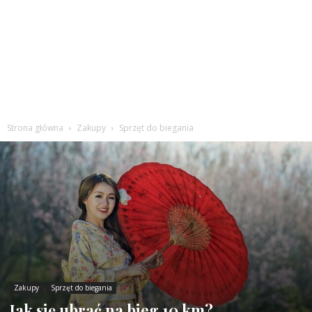
Strona główna
Zakupy
Sprzęt do biegania
Zakupy
Sprzęt do biegania
Jak się ubrać na bieg 10 km?