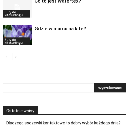
Co to jest Watertex?
Buty do
kitesurfingu
Gdzie w marcu na kite?
Buty do
kitesurfingu
Ostatnie wpisy
Dlaczego soczewki kontaktowe to dobry wybór każdego dnia?