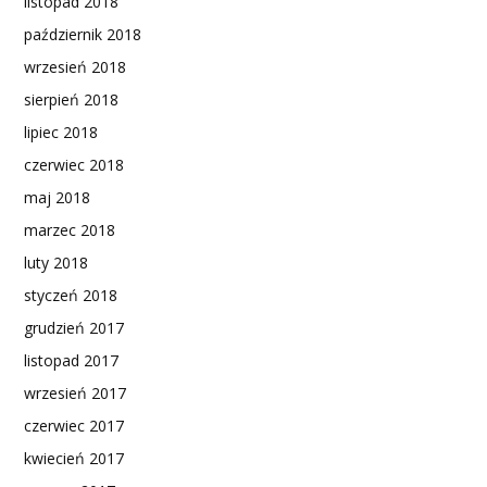
listopad 2018
październik 2018
wrzesień 2018
sierpień 2018
lipiec 2018
czerwiec 2018
maj 2018
marzec 2018
luty 2018
styczeń 2018
grudzień 2017
listopad 2017
wrzesień 2017
czerwiec 2017
kwiecień 2017