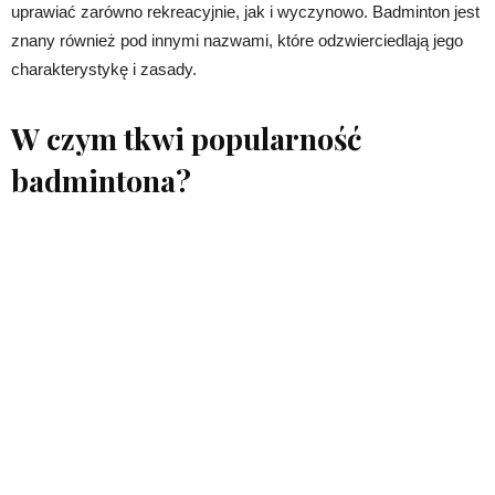
uprawiać zarówno rekreacyjnie, jak i wyczynowo. Badminton jest
znany również pod innymi nazwami, które odzwierciedlają jego
charakterystykę i zasady.
W czym tkwi popularność
badmintona?