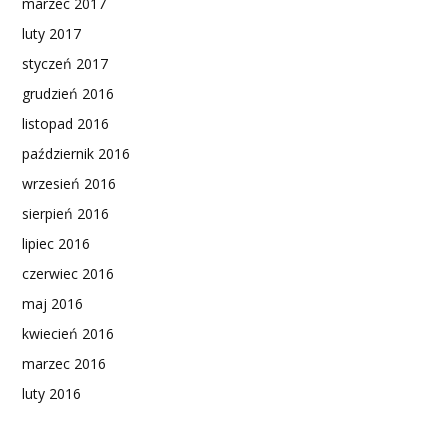
marzec 2017
luty 2017
styczeń 2017
grudzień 2016
listopad 2016
październik 2016
wrzesień 2016
sierpień 2016
lipiec 2016
czerwiec 2016
maj 2016
kwiecień 2016
marzec 2016
luty 2016