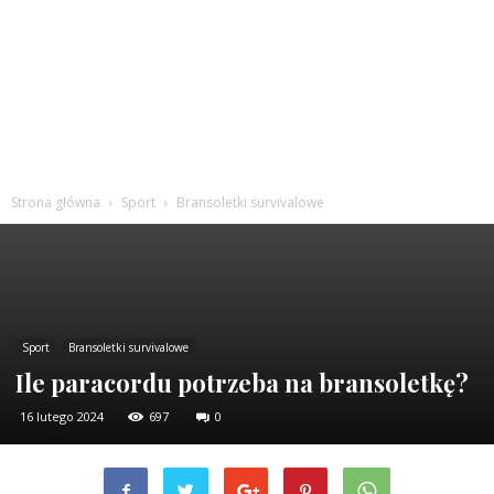
Strona główna
Sport
Bransoletki survivalowe
Sport
Bransoletki survivalowe
Ile paracordu potrzeba na bransoletkę?
16 lutego 2024
697
0