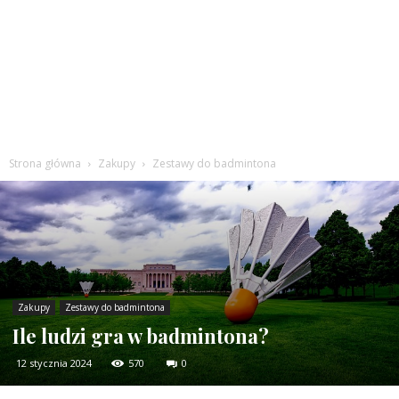
Strona główna
Zakupy
Zestawy do badmintona
Zakupy
Zestawy do badmintona
Ile ludzi gra w badmintona?
12 stycznia 2024
570
0