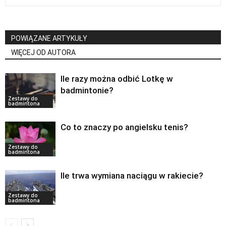
POWIĄZANE ARTYKUŁY
WIĘCEJ OD AUTORA
Ile razy można odbić Lotkę w
badmintonie?
Zestawy do
badmintona
Co to znaczy po angielsku tenis?
Zestawy do
badmintona
Ile trwa wymiana naciągu w rakiecie?
Zestawy do
badmintona