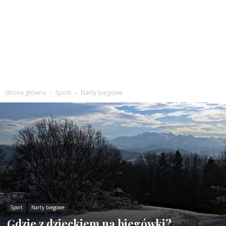
Strona główna
Sport
Narty biegowe
Sport
Narty biegowe
Gdzie z dzieckiem na biegówki?