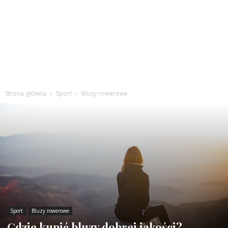
Strona główna
Sport
Bluzy rowerowe
Sport
Bluzy rowerowe
Gdzie kupić bluzy dobrej jakości?