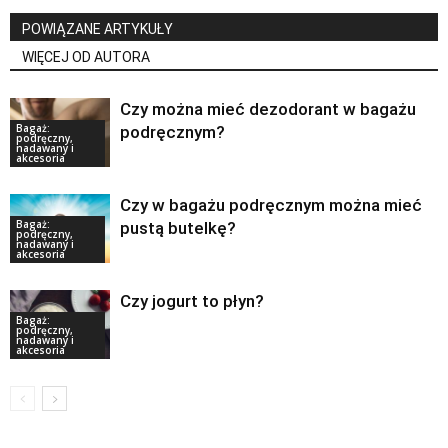
POWIĄZANE ARTYKUŁY
WIĘCEJ OD AUTORA
Czy można mieć dezodorant w bagażu
Bagaż:
podręcznym?
podręczny,
nadawany i
akcesoria
Czy w bagażu podręcznym można mieć
Bagaż:
pustą butelkę?
podręczny,
nadawany i
akcesoria
Czy jogurt to płyn?
Bagaż:
podręczny,
nadawany i
akcesoria