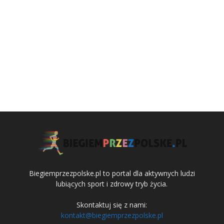
Biegiemprzezpolske.pl to portal dla aktywnych ludzi
lubiących sport i zdrowy tryb życia.
Skontaktuj się z nami:
kontakt@biegiemprzezpolske.pl