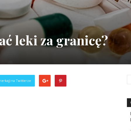
ć leki za granicę?
ierkaj) na Twitterze