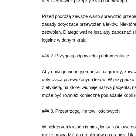
### 1. Sprawdź przepisy kraju docelowego
Przed podróżą zawsze warto sprawdzić przepisy
zasady dotyczące przewożenia leków. Niektór
zezwoleń. Dlatego ważne jest, aby zapoznać si
legalne w danym kraju.
### 2. Przygotuj odpowiednią dokumentację
Aby uniknąć nieprzyjemności na granicy, zaws
dotyczącą przewożonych leków. W przypadku l
z etykietą, na której widnieje nazwa pacjenta
może być również konieczne posiadanie kopii r
### 3. Przestrzegaj limitów ilościowych
W niektórych krajach istnieją limity ilościowe
może prowadzić do problemów na granicy. Dlat