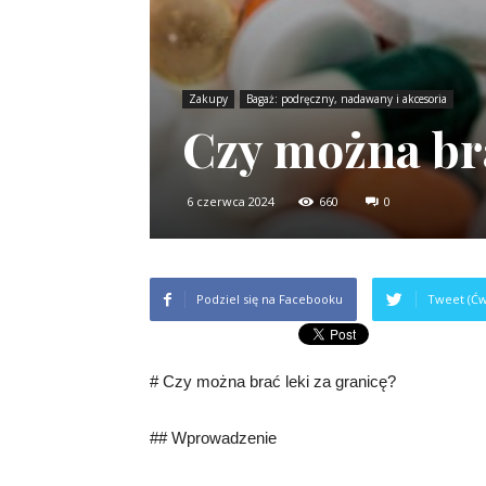
Zakupy
Bagaż: podręczny, nadawany i akcesoria
Czy można bra
6 czerwca 2024
660
0
Podziel się na Facebooku
Tweet (Ćw
# Czy można brać leki za granicę?
## Wprowadzenie