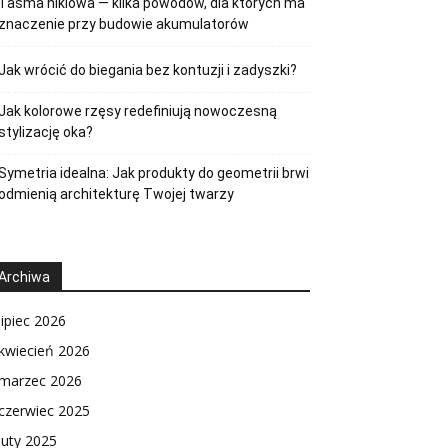
Taśma niklowa — kilka powodów, dla których ma
znaczenie przy budowie akumulatorów
Jak wrócić do biegania bez kontuzji i zadyszki?
Jak kolorowe rzęsy redefiniują nowoczesną
stylizację oka?
Symetria idealna: Jak produkty do geometrii brwi
odmienią architekturę Twojej twarzy
Archiwa
lipiec 2026
kwiecień 2026
marzec 2026
czerwiec 2025
luty 2025