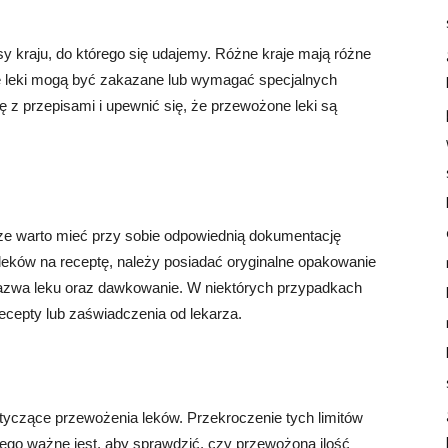
 kraju, do którego się udajemy. Różne kraje mają różne
e leki mogą być zakazane lub wymagać specjalnych
ę z przepisami i upewnić się, że przewożone leki są
ze warto mieć przy sobie odpowiednią dokumentację
eków na receptę, należy posiadać oryginalne opakowanie
, nazwa leku oraz dawkowanie. W niektórych przypadkach
ecepty lub zaświadczenia od lekarza.
 dotyczące przewożenia leków. Przekroczenie tych limitów
ego ważne jest, aby sprawdzić, czy przewożona ilość