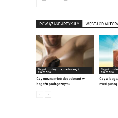
POWIĄZANE ARTYKUŁY
WIĘCEJ OD AUTOR
Bagaż: podręczny, nadawany i
Bagaż: podr
akcesoria
akcesoria
Czy można mieć dezodorant w
Czy w baga
bagażu podręcznym?
mieć pustą 