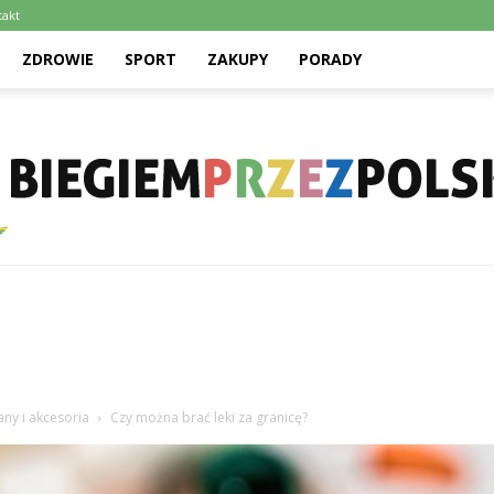
takt
ZDROWIE
SPORT
ZAKUPY
PORADY
Biegiemprzezpolske.pl
ny i akcesoria
Czy można brać leki za granicę?