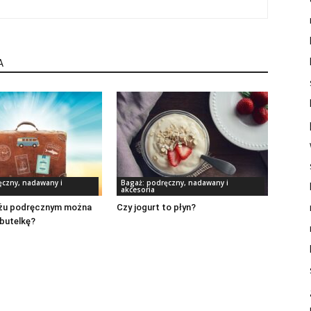
A
ęczny, nadawany i
Bagaż: podręczny, nadawany i
akcesoria
żu podręcznym można
Czy jogurt to płyn?
butelkę?