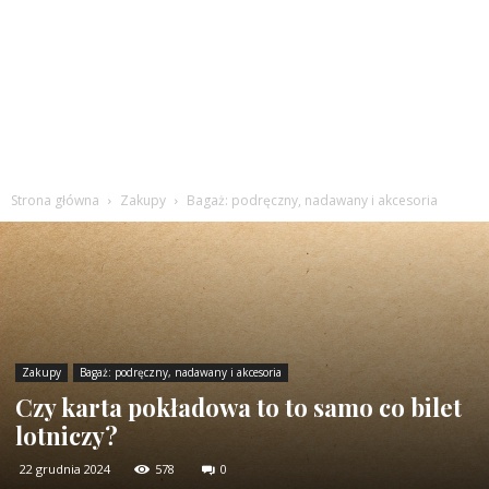
Strona główna
Zakupy
Bagaż: podręczny, nadawany i akcesoria
Zakupy
Bagaż: podręczny, nadawany i akcesoria
Czy karta pokładowa to to samo co bilet
lotniczy?
22 grudnia 2024
578
0