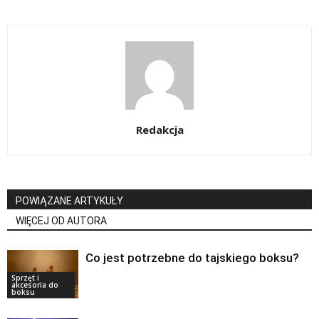
Redakcja
POWIĄZANE ARTYKUŁY
WIĘCEJ OD AUTORA
Co jest potrzebne do tajskiego boksu?
Sprzęt i
akcesoria do
boksu