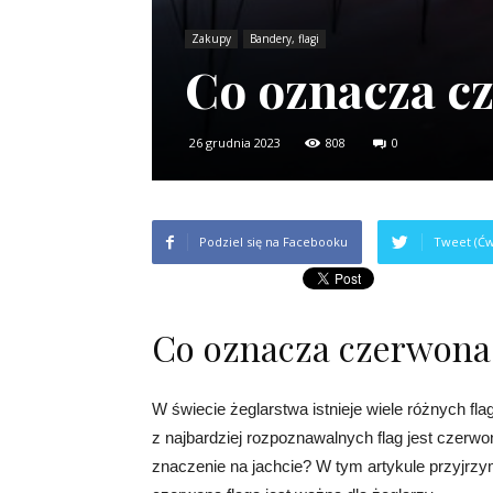
Zakupy
Bandery, flagi
Co oznacza cz
26 grudnia 2023
808
0
Podziel się na Facebooku
Tweet (Ćw
Co oznacza czerwona 
W świecie żeglarstwa istnieje wiele różnych fla
z najbardziej rozpoznawalnych flag jest czerwon
znaczenie na jachcie? W tym artykule przyjrzym