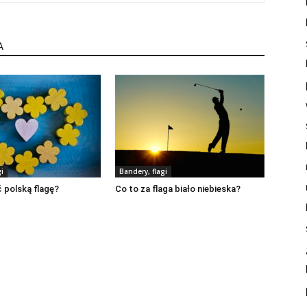
A
i
Bandery, flagi
 polską flagę?
Co to za flaga biało niebieska?