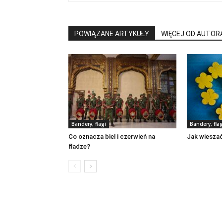
POWIĄZANE ARTYKUŁY
WIĘCEJ OD AUTOR
Bandery, flagi
Bandery, flag
Co oznacza biel i czerwień na
Jak wieszać
fladze?