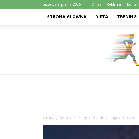
piątek, sierpień 7, 2026
O nas
Reklama
Kontak
STRONA GŁÓWNA
DIETA
TRENING
Strona główna
Zakupy
Bandery, flagi
Co oznac