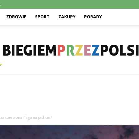
t
ZDROWIE
SPORT
ZAKUPY
PORADY
Biegiemprzezpolske.pl
za czerwona flaga na jachcie?