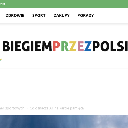
takt
ZDROWIE
SPORT
ZAKUPY
PORADY
Biegiemprzezpolske.pl
amer sportowych
Co oznacza A1 na karcie pamięci?