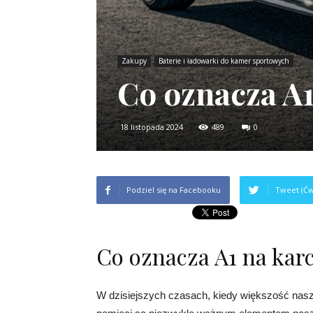
Zakupy
Baterie i ładowarki do kamer sportowych
Co oznacza A1
18 listopada 2024
489
0
Podziel się na Facebooku
Tweet (Ćw
Co oznacza A1 na kar
W dzisiejszych czasach, kiedy większość nasz