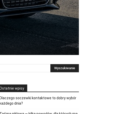
Ostatnie wpisy
Dlaczego soczewki kontaktowe to dobry wybór
każdego dnia?
Taśma niklowa — kilka powodów, dla których ma