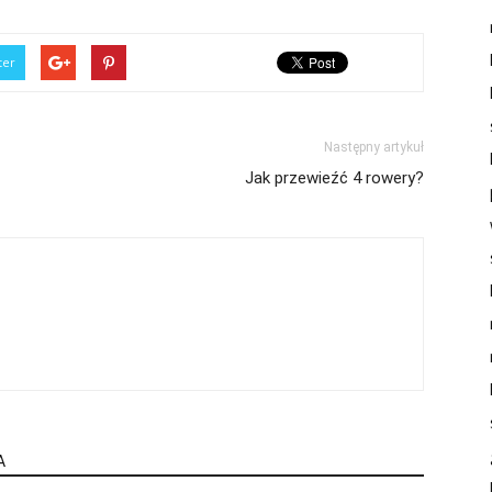
ter
Następny artykuł
Jak przewieźć 4 rowery?
A