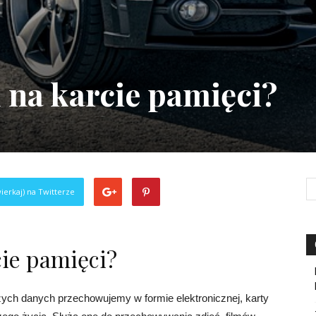
 na karcie pamięci?
ierkaj) na Twitterze
cie pamięci?
ych danych przechowujemy w formie elektronicznej, karty