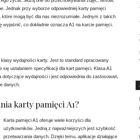
go życia. Służą one do przechowywania zdjęć, filmów,
ne. Jednak przy wyborze odpowiedniej karty pamięci
 które mogą być dla nas niezrozumiałe. Jednym z takich
ę wyjaśnić, co dokładnie oznacza A1 na karcie pamięci.
 klasy wydajności karty. Jest to standard opracowany
 się ustalaniem specyfikacji dla kart pamięci. Klasa A1
a dotyczące wydajności i jest odpowiednia do zastosowań,
ie danych.
ania karty pamięci A1?
Karta pamięci A1 oferuje wiele korzyści dla
użytkowników. Jedną z najważniejszych jest szybkość
przetwarzania danych. Dzięki temu, aplikacje działające