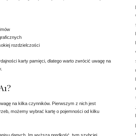
ilmów
graficznych
kiej rozdzielczości
ajności karty pamięci, dlatego warto zwrócić uwagę na
y.
A1?
wagę na kilka czynników. Pierwszym z nich jest
rzeb, możemy wybrać kartę o pojemności od kilku
zapisu danych. Im wyższa prędkość, tym szybciej