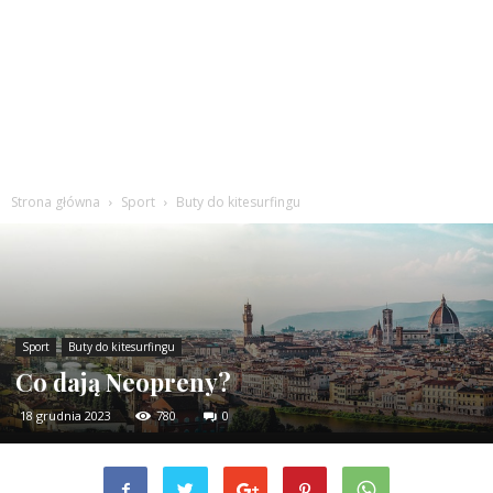
Strona główna
Sport
Buty do kitesurfingu
Sport
Buty do kitesurfingu
Co dają Neopreny?
18 grudnia 2023
780
0