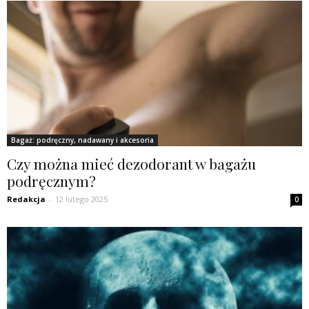
Bagaż: podręczny, nadawany i akcesoria
Czy można mieć dezodorant w bagażu
podręcznym?
Redakcja
-
12 lutego 2025
0