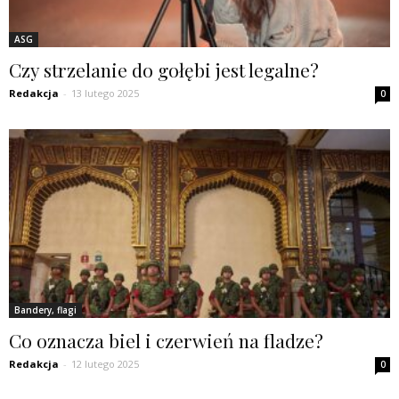
ASG
Czy strzelanie do gołębi jest legalne?
Redakcja
-
13 lutego 2025
0
Bandery, flagi
Co oznacza biel i czerwień na fladze?
Redakcja
-
12 lutego 2025
0