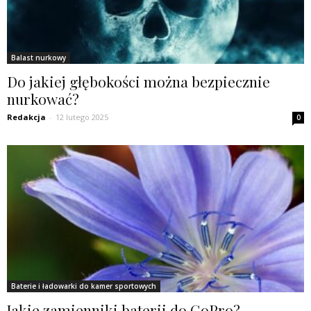
Balast nurkowy
Do jakiej głębokości można bezpiecznie
nurkować?
Redakcja
-
12 lutego 2025
0
Baterie i ładowarki do kamer sportowych
Jakie zamienniki baterii do GoPro?