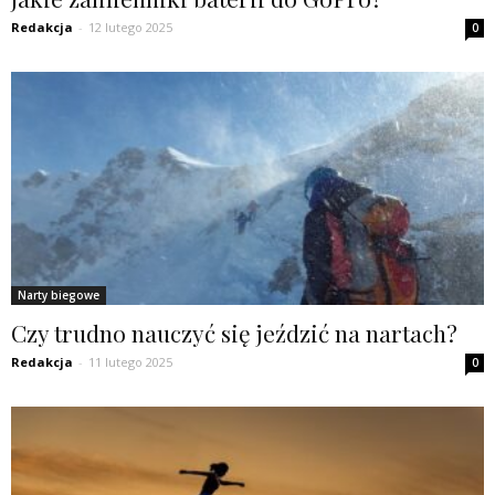
Redakcja
-
12 lutego 2025
0
Narty biegowe
Czy trudno nauczyć się jeździć na nartach?
Redakcja
-
11 lutego 2025
0