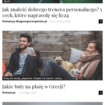
Sport
Jak znaleźć dobrego trenera personalnego? 5
cech, które naprawdę się liczą
Redakcja Biegiemprzezpolske.pl
-
26 czerwca 2025
0
Buty do wody, pływania i klapki na basen i plażę
Jakie buty na plażę w Grecji?
Redakcja
-
13 lutego 2025
0