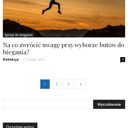
Sprzęt do biegania
Na co zwrócić uwagę przy wyborze butów do
biegania?
Redakcja
-
11 lutego 2025
0
1
2
3
Ostatnie wpisy