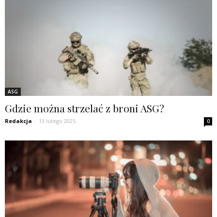
ASG
Gdzie można strzelać z broni ASG?
Redakcja
-
13 lutego 2025
0