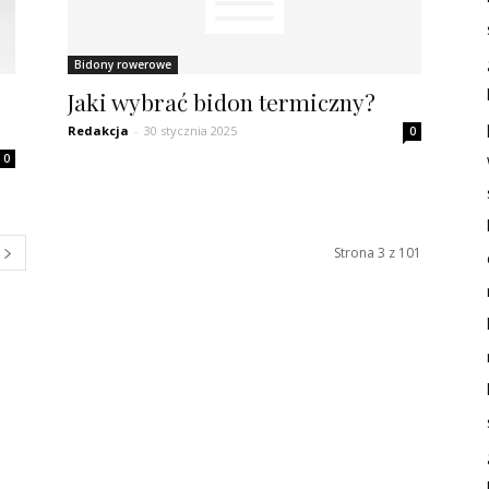
Bidony rowerowe
Jaki wybrać bidon termiczny?
Redakcja
-
30 stycznia 2025
0
0
Strona 3 z 101