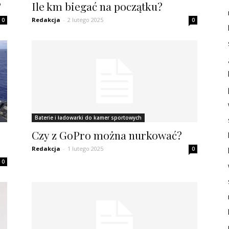
?
Ile km biegać na początku?
Redakcja
-
2 lutego 2025
0
0
Baterie i ładowarki do kamer sportowych
Czy z GoPro można nurkować?
Redakcja
-
1 lutego 2025
0
0