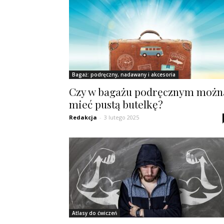
Bagaż: podręczny, nadawany i akcesoria
Czy w bagażu podręcznym możn
mieć pustą butelkę?
Redakcja
-
3 lutego 2025
Atlasy do ćwiczeń