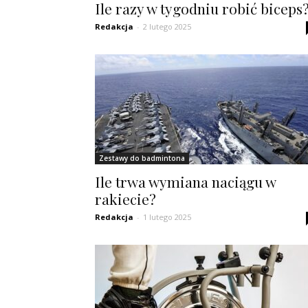
Ile razy w tygodniu robić biceps
Redakcja
-
2 lutego 2025
Zestawy do badmintona
Ile trwa wymiana naciągu w
rakiecie?
Redakcja
-
1 lutego 2025