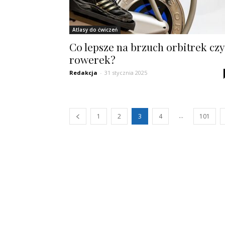
Atlasy do ćwiczeń
Co lepsze na brzuch orbitrek czy
rowerek?
Redakcja
-
31 stycznia 2025
...
1
2
3
4
101