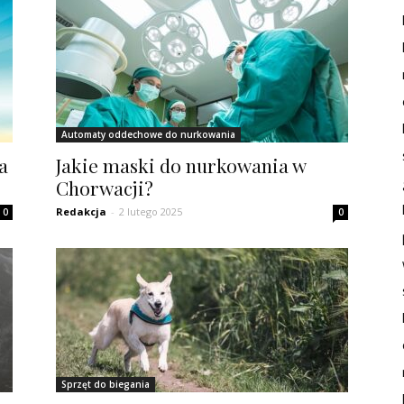
Automaty oddechowe do nurkowania
a
Jakie maski do nurkowania w
Chorwacji?
Redakcja
-
2 lutego 2025
0
0
Sprzęt do biegania