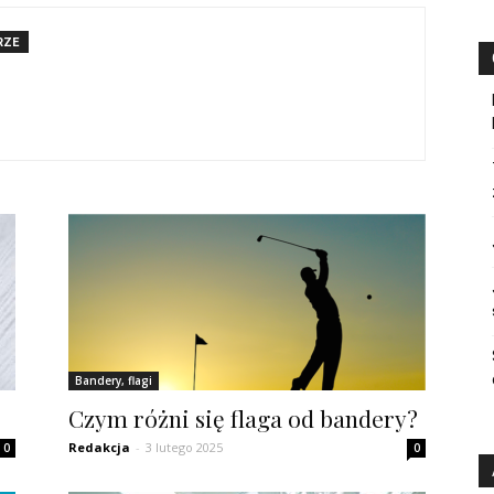
RZE
Bandery, flagi
Czym różni się flaga od bandery?
Redakcja
-
3 lutego 2025
0
0