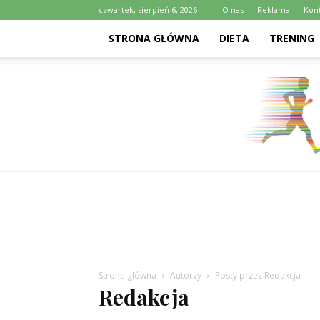
czwartek, sierpień 6, 2026
O nas
Reklama
Kon
STRONA GŁÓWNA
DIETA
TRENING
Strona główna
Autorzy
Posty przez Redakcja
Redakcja