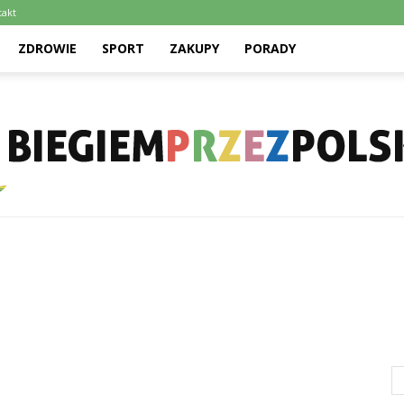
takt
ZDROWIE
SPORT
ZAKUPY
PORADY
Biegiemprzezpolske.pl