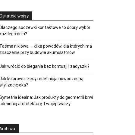
Ostatnie wpisy
Dlaczego soczewki kontaktowe to dobry wybór
każdego dnia?
Taśma niklowa — kilka powodów, dla których ma
znaczenie przy budowie akumulatorów
Jak wrócić do biegania bez kontuzji i zadyszki?
Jak kolorowe rzęsy redefiniują nowoczesną
stylizację oka?
Symetria idealna: Jak produkty do geometrii brwi
odmienią architekturę Twojej twarzy
Archiwa