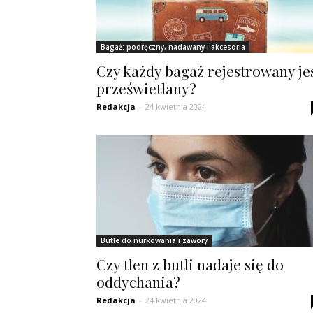
Bagaż: podręczny, nadawany i akcesoria
Czy każdy bagaż rejestrowany je
prześwietlany?
Redakcja
-
24 kwietnia 2024
Butle do nurkowania i zawory
Czy tlen z butli nadaje się do
oddychania?
Redakcja
-
24 kwietnia 2024