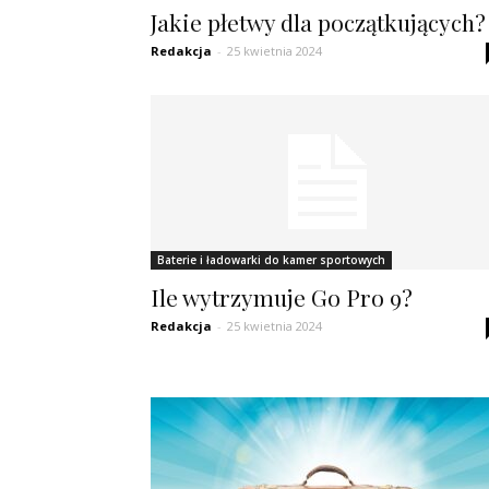
Jakie płetwy dla początkujących?
Redakcja
-
25 kwietnia 2024
Baterie i ładowarki do kamer sportowych
Ile wytrzymuje Go Pro 9?
Redakcja
-
25 kwietnia 2024