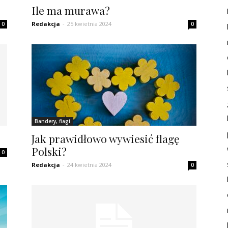
Ile ma murawa?
Redakcja
-
25 kwietnia 2024
0
0
Bandery, flagi
Jak prawidłowo wywiesić flagę
Polski?
0
Redakcja
-
24 kwietnia 2024
0