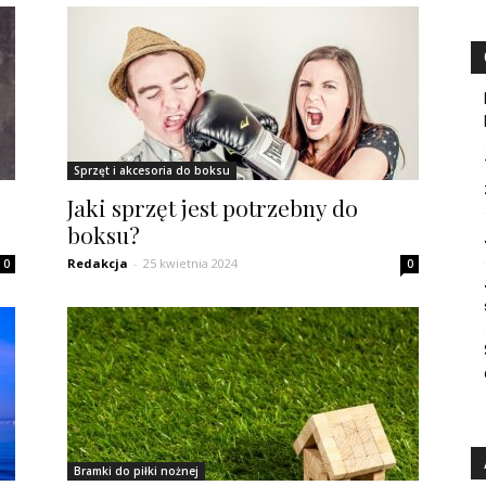
Sprzęt i akcesoria do boksu
Jaki sprzęt jest potrzebny do
boksu?
Redakcja
-
25 kwietnia 2024
0
0
Bramki do piłki nożnej