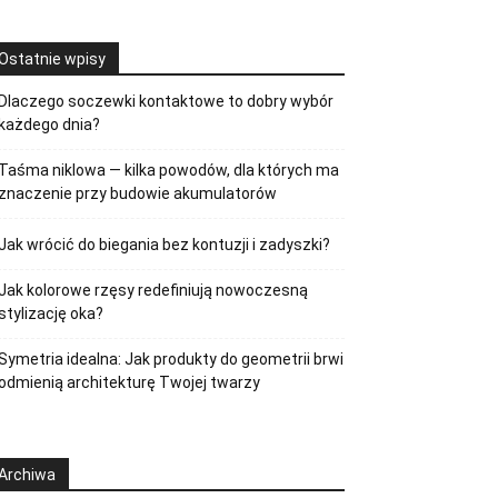
Ostatnie wpisy
Dlaczego soczewki kontaktowe to dobry wybór
każdego dnia?
Taśma niklowa — kilka powodów, dla których ma
znaczenie przy budowie akumulatorów
Jak wrócić do biegania bez kontuzji i zadyszki?
Jak kolorowe rzęsy redefiniują nowoczesną
stylizację oka?
Symetria idealna: Jak produkty do geometrii brwi
odmienią architekturę Twojej twarzy
Archiwa