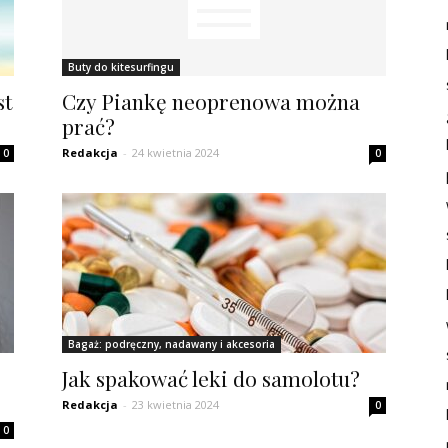
Buty do kitesurfingu
st
Czy Piankę neoprenowa można
prać?
Redakcja
-
24 kwietnia 2024
0
0
Bagaż: podręczny, nadawany i akcesoria
Jak spakować leki do samolotu?
Redakcja
-
23 kwietnia 2024
0
0