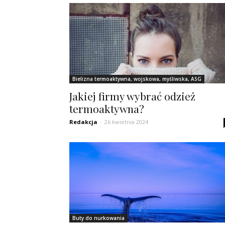
Bielizna termoaktywna, wojskowa, myśliwska, ASG
Jakiej firmy wybrać odzież
termoaktywna?
Redakcja
-
26 kwietnia 2024
Buty do nurkowania